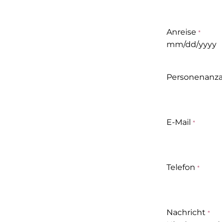
Anreise
MM
Schrägstrich
TT
Personenanza
Schrägstrich
JJJJ
E-Mail
Telefon
Nachricht