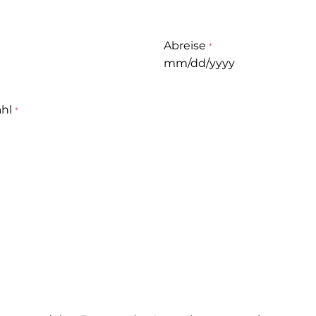
Abreise
MM
Schrägstrich
TT
hl
Schrägstrich
JJJJ