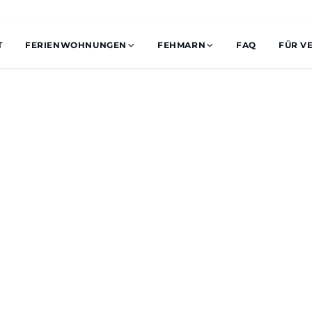
T
FERIENWOHNUNGEN
FEHMARN
FAQ
FÜR V