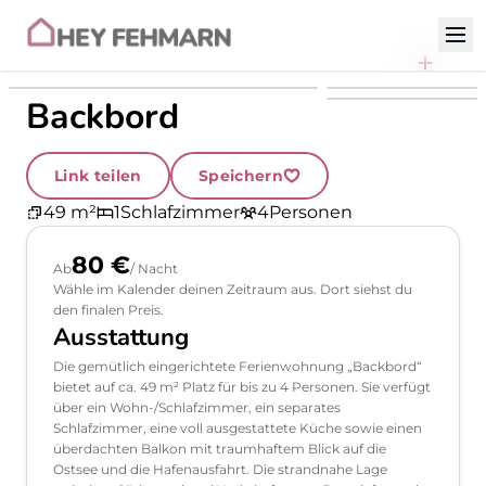
Zum Inhalt
Backbord
Link teilen
Speichern
49 m²
1
Schlafzimmer
4
Personen
80 €
Ab
/ Nacht
Wähle im Kalender deinen Zeitraum aus. Dort siehst du
den finalen Preis.
Ausstattung
Die gemütlich eingerichtete Ferienwohnung „Backbord“
bietet auf ca. 49 m² Platz für bis zu 4 Personen. Sie verfügt
über ein Wohn-/Schlafzimmer, ein separates
Schlafzimmer, eine voll ausgestattete Küche sowie einen
überdachten Balkon mit traumhaftem Blick auf die
Ostsee und die Hafenausfahrt. Die strandnahe Lage