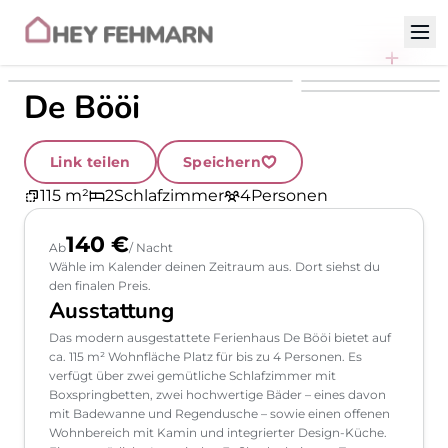
Zum Inhalt
De Bööi
Link teilen
Speichern
115 m²
2
Schlafzimmer
4
Personen
140 €
Ab
/ Nacht
Wähle im Kalender deinen Zeitraum aus. Dort siehst du
den finalen Preis.
Ausstattung
Das modern ausgestattete Ferienhaus De Bööi bietet auf
ca. 115 m² Wohnfläche Platz für bis zu 4 Personen. Es
verfügt über zwei gemütliche Schlafzimmer mit
Boxspringbetten, zwei hochwertige Bäder – eines davon
mit Badewanne und Regendusche – sowie einen offenen
Wohnbereich mit Kamin und integrierter Design-Küche.