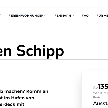
T
FERIENWOHNUNGEN
FEHMARN
FAQ
FÜR V
n Schipp
13
Ab
aub machen? Komm an
Wähle im K
t im Hafen von
Preis.
Ausst
berdeck mit