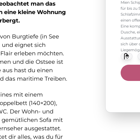
Mien Schi
 beobachtet man das
für bis zu
h eine kleine Wohnung
Schlafzimm
rbergt.
einen off
Eine komp
Dusche, e
von Burgtiefe (in See
Ausstattu
 und eignet sich
sich über
Liegemögl
 Flair erleben möchten.
men und die Ostsee ist
 aus hast du einen
d das maritime Treiben.
eines mit einem
oppelbett (140×200),
 WC. Der Wohn- und
m gemütlichen Sofa mit
rnseher ausgestattet.
t dir alles, was du für