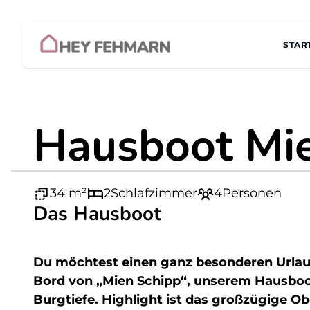
Zum Inhalt
STAR
Hausboot Mie
34 m²
2
Schlafzimmer
4
Personen
Das Hausboot
Du möchtest einen ganz besonderen Url
Bord von „Mien Schipp“, unserem Hausboo
Burgtiefe. Highlight ist das großzügige O