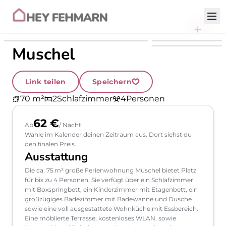
Zum Inhalt
Muschel
Link teilen
Speichern
70 m²
2
Schlafzimmer
4
Personen
62 €
Ab
/ Nacht
Wähle im Kalender deinen Zeitraum aus. Dort siehst du
den finalen Preis.
Ausstattung
Die ca. 75 m² große Ferienwohnung Muschel bietet Platz
für bis zu 4 Personen. Sie verfügt über ein Schlafzimmer
mit Boxspringbett, ein Kinderzimmer mit Etagenbett, ein
großzügiges Badezimmer mit Badewanne und Dusche
sowie eine voll ausgestattete Wohnküche mit Essbereich.
Eine möblierte Terrasse, kostenloses WLAN, sowie