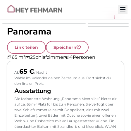
Zum Inhalt
Panorama
Link teilen
Speichern
65 m²
2
Schlafzimmer
4
Personen
65 €
Ab
/ Nacht
Wähle im Kalender deinen Zeitraum aus. Dort siehst du
den finalen Preis.
Ausstattung
Die Maisonette-Wohnung „Panorama Meerblick“ bietet dir
auf ca. 65 m² Platz für bis zu 4 Personen. Sie verfügt über
zwei Schlafzimmer (eins mit Doppelbett, eins mit zwei
Einzelbetten), zwei Bäder mit Dusche sowie einen offenen
Wohn‑ und Essbereich mit voll ausgestatteter Küche. Ein
überdachter Balkon mit Strandkorb und Meerblick, WLAN