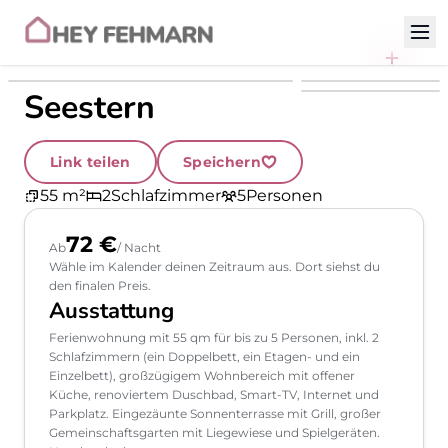
Zum Inhalt
OLYMPUS DIGITAL
CAMERA
Seestern
Link teilen
Speichern
55 m²
2
Schlafzimmer
5
Personen
72 €
Ab
/ Nacht
Wähle im Kalender deinen Zeitraum aus. Dort siehst du
den finalen Preis.
Ausstattung
Ferienwohnung mit 55 qm für bis zu 5 Personen, inkl. 2
Schlafzimmern (ein Doppelbett, ein Etagen- und ein
Einzelbett), großzügigem Wohnbereich mit offener
Küche, renoviertem Duschbad, Smart-TV, Internet und
Parkplatz. Eingezäunte Sonnenterrasse mit Grill, großer
Gemeinschaftsgarten mit Liegewiese und Spielgeräten.